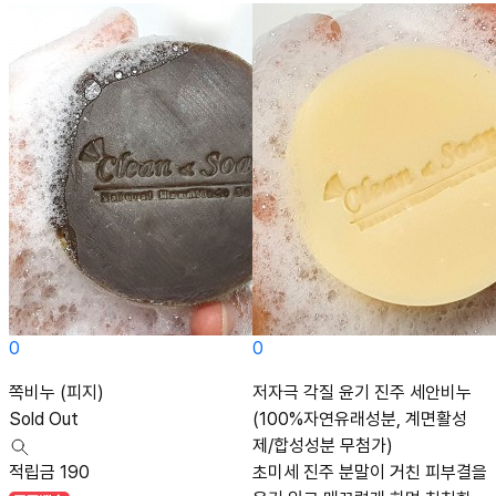
0
0
쪽비누 (피지)
저자극 각질 윤기 진주 세안비누
Sold Out
(100%자연유래성분, 계면활성
제/합성성분 무첨가)
적립금 190
초미세 진주 분말이 거친 피부결을