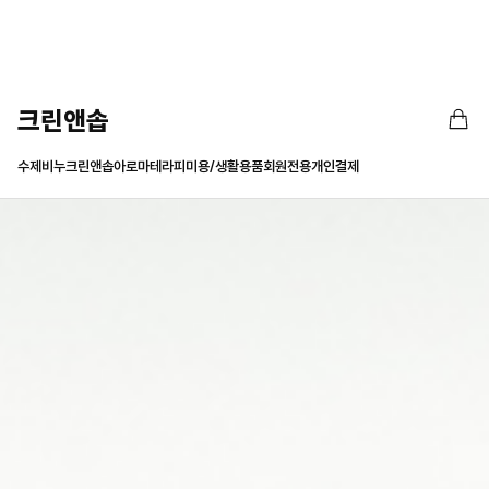
크린앤솝
수제비누크린앤솝
아로마테라피
미용/생활용품
회원전용
개인결제