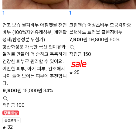
1
1
건조 보습 쌀겨비누 아침햇쌀 천연
크린앤솝 어성초비누 모공각화증
비누 (100%자연유래성분, 계면활
블랙헤드 트러블 클렌징비누
성제/합성성분 무첨가)
7,900
원
19,800
원
60%
항산화성분 가득한 국산 현미유와
쌀겨로 만들어 더 순하고 촉촉하게
적립금 150
건강한 피부로 관리할 수 있어요.
예민한 피부, 아기 피부, 건조해서
25
나이 들어 보이는 피부에 추천합니
다.
9,900
원
15,000
원
34%
적립금 190
32