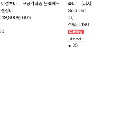
 어성초비누 모공각화증 블랙헤드
쪽비누 (피지)
클렌징비누
Sold Out
원
19,800
원
60%
적립금 190
50
25