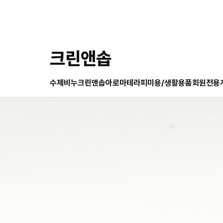
크린앤솝
수제비누크린앤솝
아로마테라피
미용/생활용품
회원전용