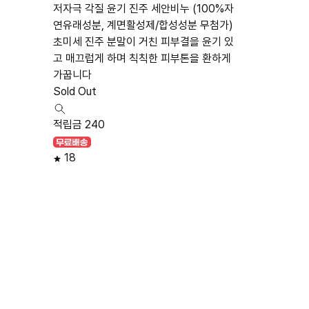
저자극 각질 윤기 진주 세안비누 (100%자
연유래성분, 계면활성제/합성성분 무첨가)
초미세 진주 분말이 거친 피부결을 윤기 있
고 매끄럽게 하며 칙칙한 피부톤을 환하게
가꿉니다
Sold Out
적립금 240
18