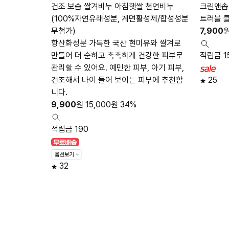
건조 보습 쌀겨비누 아침햇쌀 천연비누
크린앤솝
(100%자연유래성분, 계면활성제/합성성분
트러블 
무첨가)
7,900
항산화성분 가득한 국산 현미유와 쌀겨로
만들어 더 순하고 촉촉하게 건강한 피부로
적립금 1
관리할 수 있어요. 예민한 피부, 아기 피부,
건조해서 나이 들어 보이는 피부에 추천합
25
니다.
9,900
원
15,000
원
34%
적립금 190
32